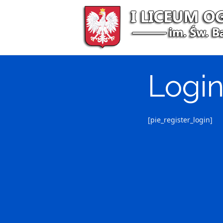
Przejdź
do
treści
Logi
[pie_register_login]