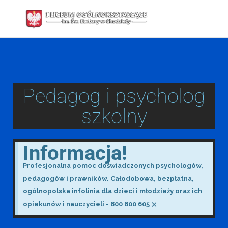
Pedagog i psycholog
szkolny
Informacja!
Profesjonalna pomoc doświadczonych psychologów,
pedagogów i prawników. Całodobowa, bezpłatna,
ogólnopolska infolinia dla dzieci i młodzieży oraz ich
×
opiekunów i nauczycieli - 800 800 605