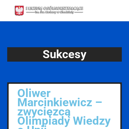
Sukcesy
Oliwer
Marcinkiewicz –
zwycięzcą
Olimpiady Wiedzy