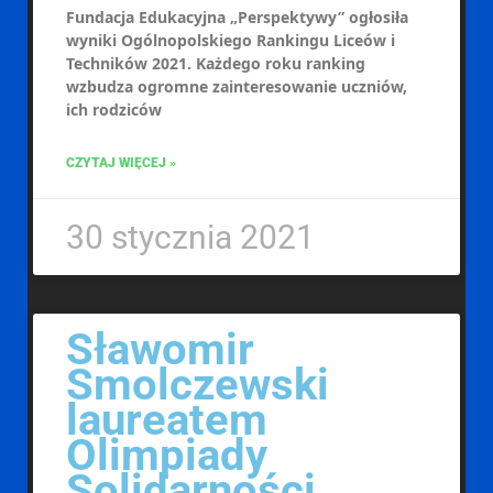
Fundacja Edukacyjna „Perspektywy” ogłosiła
wyniki Ogólnopolskiego Rankingu Liceów i
Techników 2021. Każdego roku ranking
wzbudza ogromne zainteresowanie uczniów,
ich rodziców
CZYTAJ WIĘCEJ »
30 stycznia 2021
Sławomir
Smolczewski
laureatem
Olimpiady
Solidarności