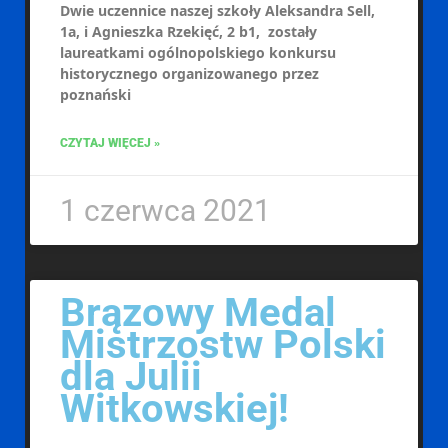
Dwie uczennice naszej szkoły Aleksandra Sell,
1a, i Agnieszka Rzekięć, 2 b1, zostały
laureatkami ogólnopolskiego konkursu
historycznego organizowanego przez
poznański
CZYTAJ WIĘCEJ »
1 czerwca 2021
Brązowy Medal
Mistrzostw Polski
dla Julii
Witkowskiej!