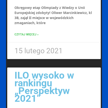
Okręgowy etap Olimpiady z Wiedzy o Unii
Europejskiej zdobyty! Oliwer Marcinkiewicz, kl
3B, zajął II miejsce w wojewódzkich
zmaganiach, które
CZYTAJ WIĘCEJ »
15 lutego 2021
ILO wysoko w
rankingu
„Perspektyw
2021”