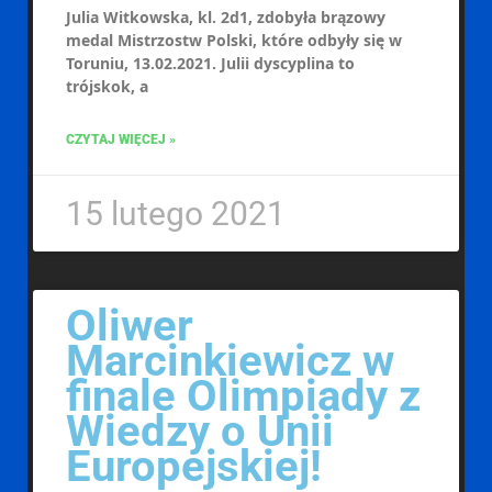
Julia Witkowska, kl. 2d1, zdobyła brązowy
medal Mistrzostw Polski, które odbyły się w
Toruniu, 13.02.2021. Julii dyscyplina to
trójskok, a
CZYTAJ WIĘCEJ »
15 lutego 2021
Oliwer
Marcinkiewicz w
finale Olimpiady z
Wiedzy o Unii
Europejskiej!