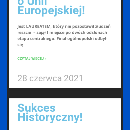
o Unii
Europejskiej!
Jest LAUREATEM, który nie pozostawił złudzeń
reszcie – zajął I miejsce po dwóch odsłonach
etapu centralnego. Finał ogólnopolski odbył
się
CZYTAJ WIĘCEJ »
28 czerwca 2021
Sukces
Historyczny!