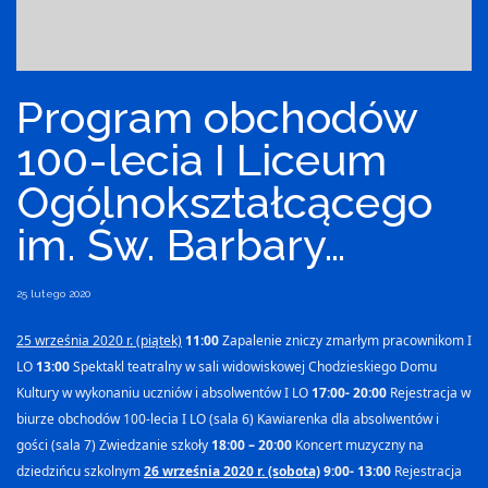
Program obchodów
100-lecia I Liceum
Ogólnokształcącego
im. Św. Barbary…
25 lutego 2020
25 września 2020 r. (piątek)
11:00
Zapalenie zniczy zmarłym pracownikom I
LO
13:00
Spektakl teatralny w sali widowiskowej Chodzieskiego Domu
Kultury w wykonaniu uczniów i absolwentów I LO
17:00- 20:00
Rejestracja w
biurze obchodów 100-lecia I LO (sala 6)
Kawiarenka dla absolwentów i
gości (sala 7)
Zwiedzanie szkoły
18:00 – 20:00
Koncert muzyczny na
dziedzińcu szkolnym
26 września 2020 r. (sobota)
9:00- 13:00
Rejestracja