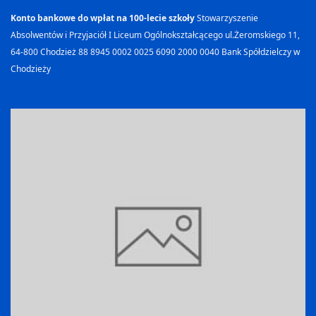
Konto bankowe do wpłat na 100-lecie szkoły
Stowarzyszenie
Absolwentów i Przyjaciół I Liceum Ogólnokształcącego
ul.Żeromskiego 11,
64-800 Chodzież
88 8945 0002 0025 6090 2000 0040 Bank Spółdzielczy w
Chodzieży