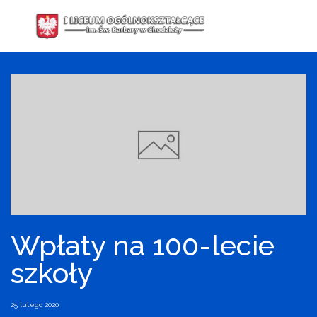
Przejdź
do
treści
Wpłaty na 100-lecie
szkoły
25 lutego 2020