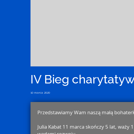
IV Bieg charytaty
10 marca 2020
Przedstawiamy Wam naszą małą bohaterkę
Julia Kabat 11 marca skończy 5 lat, waż
wadami rozwoju.